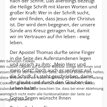
nach der Schrift. Das allerdings bezeugt
die Heilige Schrift mit klaren Worten und
großer Kraft: Wer in der Schrift sucht,
der wird finden, dass Jesus der Christus
ist. Der wird dem begegnen, der unsere
Sünde ans Kreuz getragen hat, damit
wir im Vertrauen auf ihn leben - ewig
leben.
Der Apostel Thomas durfte seine Finger
in die Seite des Auferstandenen legen
Wir benutzen Cookies
und sprach zu ihm: „Mein Herr und
Wir nutzen Cookies auf unserer Website. Einige von ihnen sind
mein Gott!“ Doch auch er verweist auf
essenziell für den Betrieb der Seite, während andere uns helfen,
die Schrift. Es steht geschrieben, damit
diese Website und die Nutzererfahrung zu verbessern (Tracking
ihr glaubt und durch den Glauben das
Cookies). Sie können selbst entscheiden, ob Sie die Cookies
Leben habt!
zulassen möchten. Bitte beachten Sie, dass bei einer Ablehnung
womöglich nicht mehr alle Funktionalitäten der Seite zur
Gottes Segen wünscht Ihnen
Verfügung stehen.